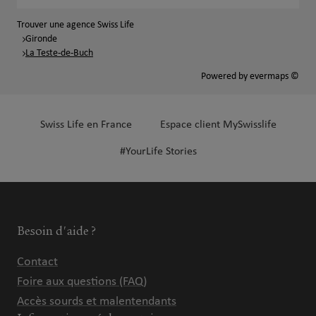
Trouver une agence Swiss Life
Gironde
La Teste-de-Buch
Powered by
evermaps ©
Swiss Life en France
Espace client MySwisslife
#YourLife Stories
Besoin d'aide ?
Contact
Foire aux questions (FAQ)
Accès sourds et malentendants