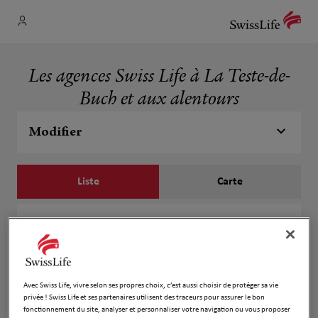
Les agences Swiss Life à La Teste-de-
Buch et aux alentours
Modifier
Liste
Carte
Champromis Aurore
1
501 Avenue Gustave Eiffel
5.09 km
33260 la Teste de Buch
Fermé actuellement
Avec Swiss Life, vivre selon ses propres choix, c’est aussi choisir de protéger sa vie
privée ! Swiss Life et ses partenaires utilisent des traceurs pour assurer le bon
Numéro
fonctionnement du site, analyser et personnaliser votre navigation ou vous proposer