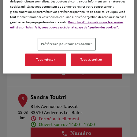
de la publicité personnalisée. Les boutons ci-contre vous informent sur la nature des
Voir plus
cookies utilisés et vous permettent de donner ou retirer votre consentement
globalement ou de paramétrer vos préférences par finalité de cookies. Vous pouvez à
tout moment modifier vos choix en cliquant sur l’icône "gestion des cookies" en bas à
gauche de chaque page de notre site web.
Pour plus d'informations sur les cookies
utilisés sur Swisslife.fr, vous pouvez accéder à la page de "gestion des cookies".
LIBER INVEST
2
1 place Roosevelt
Préférence pour tous les cookies
8.3 km
33120 ARCACHON
Fermé actuellement
Numéro
Tout refuser
Tout autoriser
Voir plus
Sandra Toubti
3
8 bis Avenue de Taussat
18.03
33510 Andernos Les Bains
km
Fermé actuellement
Ouvert sur rdv 14:00 - 17:00
Numéro