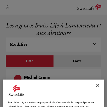
Les agences Swiss Life à Landerneau et
aux alentours
Modifier
Liste
Carte
Michel Crenn
1
36 Rue de la Tour d'Auvergne
15.74
29400 Landivisiau
km
Fermé aujourd'hui
Numéro
Avec Swiss Life, vivre selon ses propres choix, c’est aussi choisir de protéger sa vie
privée ! Swiss Life et ses partenaires utilisent des traceurs pour assurer le bon