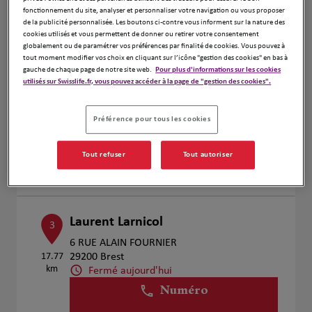
Voir plus
fonctionnement du site, analyser et personnaliser votre navigation ou vous proposer
de la publicité personnalisée. Les boutons ci-contre vous informent sur la nature des
cookies utilisés et vous permettent de donner ou retirer votre consentement
globalement ou de paramétrer vos préférences par finalité de cookies. Vous pouvez à
tout moment modifier vos choix en cliquant sur l’icône "gestion des cookies" en bas à
Stephane Collette
gauche de chaque page de notre site web.
Pour plus d'informations sur les cookies
2
utilisés sur Swisslife.fr, vous pouvez accéder à la page de "gestion des cookies".
91 rue Sébastopol
15.8 km
29200 Brest
Fermé aujourd'hui
Préférence pour tous les cookies
Numéro
Tout refuser
Tout autoriser
Voir plus
Laurent Larnicol
3
6 RUE ALAIN FOURNIER
17.77
29200 Brest
km
Fermé aujourd'hui
Numéro