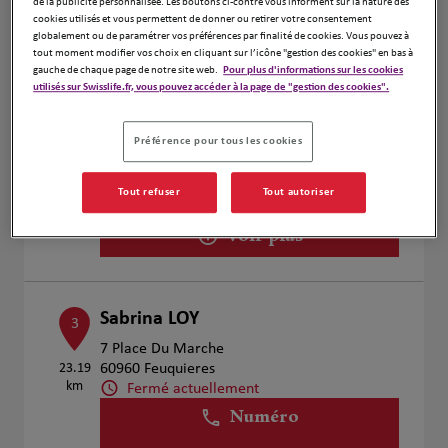
de la publicité personnalisée. Les boutons ci-contre vous informent sur la nature des
Voir plus
cookies utilisés et vous permettent de donner ou retirer votre consentement
globalement ou de paramétrer vos préférences par finalité de cookies. Vous pouvez à
tout moment modifier vos choix en cliquant sur l’icône "gestion des cookies" en bas à
gauche de chaque page de notre site web.
Pour plus d'informations sur les cookies
utilisés sur Swisslife.fr, vous pouvez accéder à la page de "gestion des cookies".
EIRL Maud LERMECHIN
2
48 GRANDE RUE FRANCOIS MITTERAND
Préférence pour tous les cookies
17.94
76340 Blangy Sur Bresle
km
Fermé actuellement
Tout refuser
Tout autoriser
Numéro
Voir plus
Sabrina LOY
3
7 Place Du Marche
23.19
60960 Feuquieres
km
Fermé actuellement
Numéro