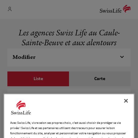
Les agences Swiss Life au Caule-
Sainte-Beuve et aux alentours
Modifier
Liste
Carte
Manuel Grente
1
13 Rue De L Abbe Delforge
1.12 km
76390 Le Caule Ste Beuve
Fermé actuellement
Avec Swiss Life, vivre selon ses propres choix, c’est aussi choisir de protéger sa vie
privée ! Swiss Life et ses partenaires utilisent des traceurs pour assurer le bon
Numéro
fonctionnement du site, analyser et personnaliser votre navigation ou vous proposer