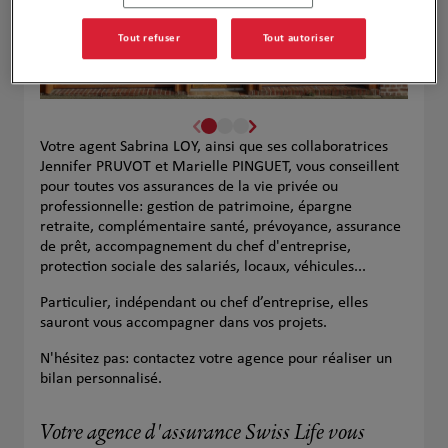
Tout refuser
Tout autoriser
Votre agent Sabrina LOY, ainsi que ses collaboratrices
Jennifer PRUVOT et Marielle PINGUET, vous conseillent
pour toutes vos assurances de la vie privée ou
professionnelle: gestion de patrimoine, épargne
retraite, complémentaire santé, prévoyance, assurance
de prêt, accompagnement du chef d'entreprise,
protection sociale des salariés, locaux, véhicules...
Particulier, indépendant ou chef d’entreprise, elles
sauront vous accompagner dans vos projets.
N'hésitez pas: contactez votre agence pour réaliser un
bilan personnalisé.
Votre agence d'assurance Swiss Life vous