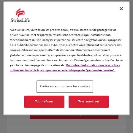
Benoît Gilbert
1
19 Rue Cagnier
60590 le Vaumain
Fermé aujourd'hui
Avec Swiss Life, vivre selon ses propres choix, c’est aussi choisir de protéger sa vie
Numéro
privée ! Swiss Life et ses partenaires utilisent des traceurs pour assurer le bon
fonctionnement du site, analyser et personnaliser votre navigation ou vous proposer
de la publicité personnalisée. Les boutons ci-contre vous informent sur la nature des
Voir plus
cookies utilisés et vous permettent de donner ou retirer votre consentement
globalement ou de paramétrer vos préférences par finalité de cookies. Vous pouvez à
tout moment modifier vos choix en cliquant sur l’icône "gestion des cookies" en bas à
gauche de chaque page de notre site web.
Pour plus d'informations sur les cookies
Benoit Trottier
utilisés sur Swisslife.fr, vous pouvez accéder à la page de "gestion des cookies".
2
51Bis Boulevard Saint Andre
60000 Beauvais
Préférence pour tous les cookies
Fermé aujourd'hui
Numéro
Tout refuser
Tout autoriser
Voir plus