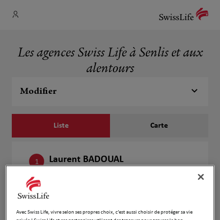
Les agences Swiss Life à Senlis et aux
alentours
Modifier
Liste
Carte
Laurent BADOUAL
1
25 B Boulevard de la Fraternité
16.58
95270 Luzarches
km
Fermé actuellement
Numéro
Avec Swiss Life, vivre selon ses propres choix, c’est aussi choisir de protéger sa vie