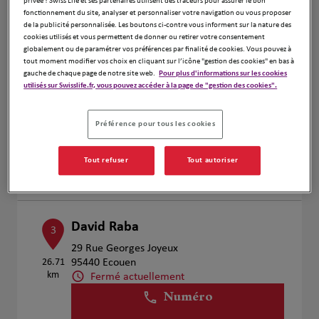
privée ! Swiss Life et ses partenaires utilisent des traceurs pour assurer le bon
Voir plus
fonctionnement du site, analyser et personnaliser votre navigation ou vous proposer
de la publicité personnalisée. Les boutons ci-contre vous informent sur la nature des
cookies utilisés et vous permettent de donner ou retirer votre consentement
globalement ou de paramétrer vos préférences par finalité de cookies. Vous pouvez à
tout moment modifier vos choix en cliquant sur l’icône "gestion des cookies" en bas à
Justin Delahaye
2
gauche de chaque page de notre site web.
Pour plus d'informations sur les cookies
utilisés sur Swisslife.fr, vous pouvez accéder à la page de "gestion des cookies".
7 Place de l’Hôtel de Ville
22.15
60600 Clermont
km
Fermé actuellement
Préférence pour tous les cookies
Numéro
Tout refuser
Tout autoriser
Voir plus
David Raba
3
29 Rue Georges Joyeux
26.71
95440 Ecouen
km
Fermé actuellement
Numéro