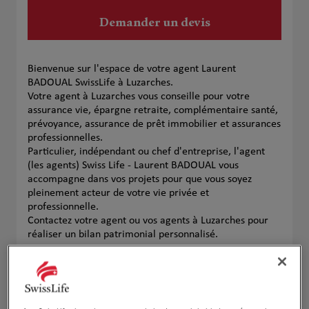
Demander un devis
Bienvenue sur l'espace de votre agent Laurent
BADOUAL SwissLife à Luzarches.
Votre agent à Luzarches vous conseille pour votre
assurance vie, épargne retraite, complémentaire santé,
prévoyance, assurance de prêt immobilier et assurances
professionnelles.
Particulier, indépendant ou chef d'entreprise, l'agent
(les agents) Swiss Life - Laurent BADOUAL vous
accompagne dans vos projets pour que vous soyez
pleinement acteur de votre vie privée et
professionnelle.
Contactez votre agent ou vos agents à Luzarches pour
réaliser un bilan patrimonial personnalisé.
Notre équipe