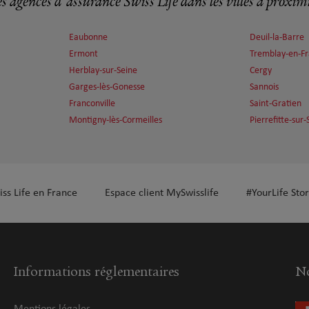
s agences d'assurance Swiss Life dans les villes à proxim
Eaubonne
Deuil-la-Barre
Ermont
Tremblay-en-F
Herblay-sur-Seine
Cergy
Garges-lès-Gonesse
Sannois
Franconville
Saint-Gratien
Montigny-lès-Cormeilles
Pierrefitte-sur-
iss Life en France
Espace client MySwisslife
#YourLife Stor
Informations réglementaires
No