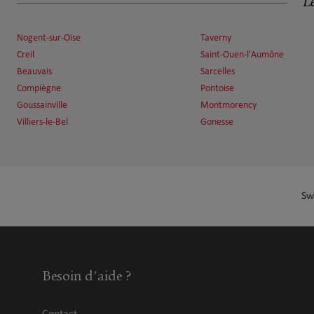
Le
Nogent-sur-Oise
Taverny
Creil
Saint-Ouen-l'Aumône
Beauvais
Sarcelles
Compiègne
Pontoise
Goussainville
Montmorency
Villiers-le-Bel
Gonesse
Sw
Besoin d'aide ?