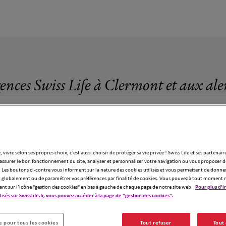
ences Swiss Life à Clermont et aux al
, vivre selon ses propres choix, c’est aussi choisir de protéger sa vie privée ! Swiss Life et ses partenair
assurer le bon fonctionnement du site, analyser et personnaliser votre navigation ou vous proposer de
4 agences Swiss Life à Clermont
 Les boutons ci-contre vous informent sur la nature des cookies utilisés et vous permettent de donner
globalement ou de paramétrer vos préférences par finalité de cookies. Vous pouvez à tout moment 
ant sur l’icône "gestion des cookies" en bas à gauche de chaque page de notre site web.
Pour plus d'i
ilisés sur Swisslife.fr, vous pouvez accéder à la page de "gestion des cookies".
 pour tous les cookies
Tout refuser
Tout