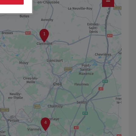
−
1
4