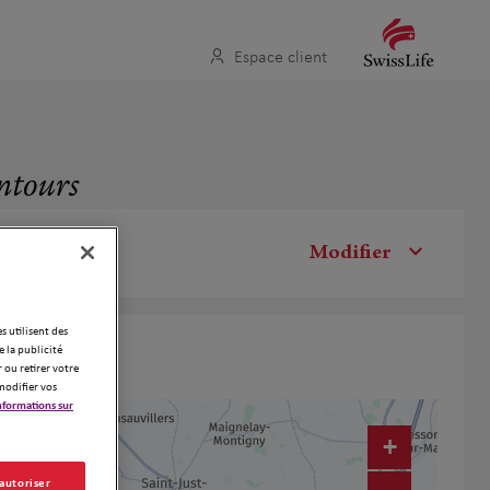
Espace client
entours
Modifier
es utilisent des
 la publicité
 ou retirer votre
modifier vos
nformations sur
+
 autoriser