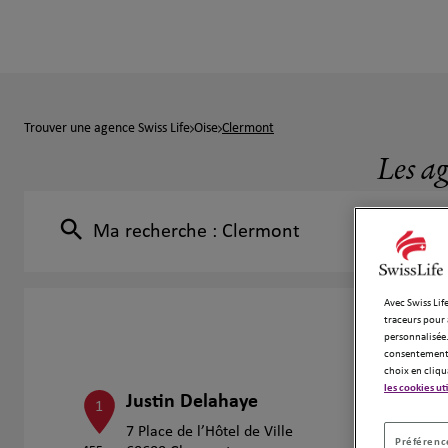
Trouver une agence Swiss Life
Oise
Clermont
Les ag
Ma recherche :
Clermont
Avec Swiss Life
traceurs pour 
personnalisée.
consentement 
choix en cliqu
les cookies ut
Justin Delahaye
1
7 Place de l’Hôtel de Ville
Préférence