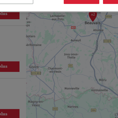
plus
x2
plus
plus