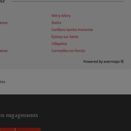
ité
Mitry-Mory
rance
Stains
Conflans-Sainte-Honorine
Épinay-sur-Seine
Villepinte
Seine
Cormeilles-en-Parisis
Powered by
evermaps ©
ies
s engagements