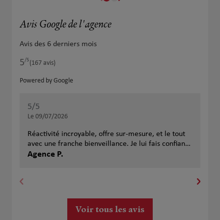
Avis Google de l'agence
Avis des 6 derniers mois
/5
5
Note de 5 sur 5
(167 avis)
Powered by Google
5
/5
5
/
Note de 5 sur 5
Le 09/07/2026
Le 
Réactivité incroyable, offre sur-mesure, et le tout
J'a
avec une franche bienveillance. Je lui fais confiance
sou
les yeux fermés !
Agence P.
à l
Ma
Voir tous les avis