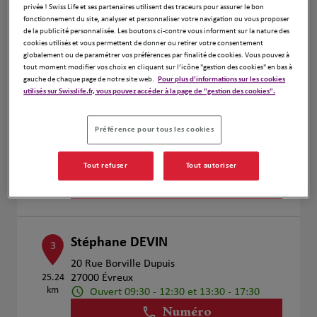
privée ! Swiss Life et ses partenaires utilisent des traceurs pour assurer le bon
Voir plus
fonctionnement du site, analyser et personnaliser votre navigation ou vous proposer
de la publicité personnalisée. Les boutons ci-contre vous informent sur la nature des
cookies utilisés et vous permettent de donner ou retirer votre consentement
globalement ou de paramétrer vos préférences par finalité de cookies. Vous pouvez à
LESANS Severine, MASCRIER
tout moment modifier vos choix en cliquant sur l’icône "gestion des cookies" en bas à
2
gauche de chaque page de notre site web.
Pour plus d'informations sur les cookies
Guillaume, MARIE Jean Philippe
utilisés sur Swisslife.fr, vous pouvez accéder à la page de "gestion des cookies".
23.66
24 rue de Fauville
km
27000 EVREUX
Préférence pour tous les cookies
Ouvert 09:00 - 12:00 et 13:00 - 18:00
Numéro
Tout refuser
Tout autoriser
Voir plus
Stéphane DEVIN
3
20 Rue Borville Dupuis
25.24
27000 Évreux
km
Ouvert 09:30 - 12:30 et 13:30 - 17:30
Numéro