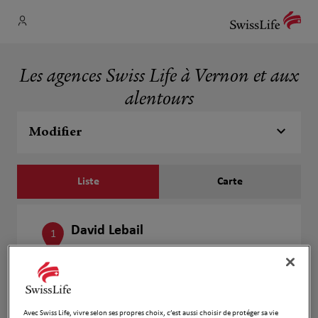
Les agences Swiss Life à Vernon et aux
alentours
Modifier
Liste
Carte
David Lebail
1
43 Rue Sainte Genevieve
142 m
27200 Vernon
Ouvert 09:00 - 12:30 et 14:00 - 18:00
Numéro
Avec Swiss Life, vivre selon ses propres choix, c’est aussi choisir de protéger sa vie