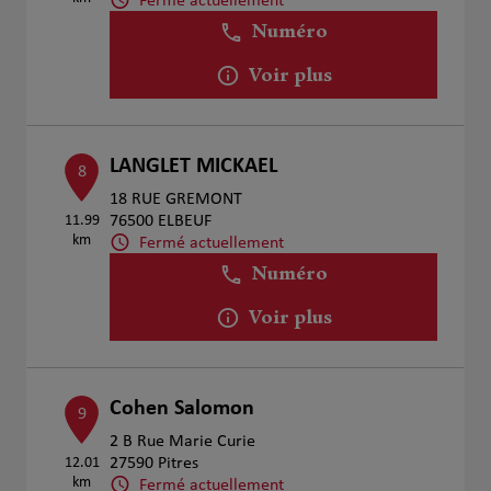
Fermé actuellement
Numéro
Voir plus
LANGLET MICKAEL
8
18 RUE GREMONT
11.99
76500 ELBEUF
km
Fermé actuellement
Numéro
Voir plus
Cohen Salomon
9
2 B Rue Marie Curie
12.01
27590 Pitres
km
Fermé actuellement