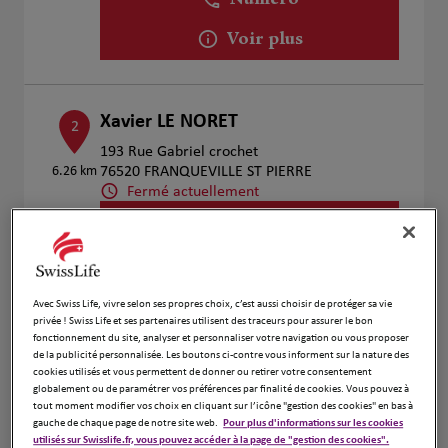
Numéro
Voir plus
Xavier LE NORET
2
193 Rue Gabriel crochet
6.26 km
76520 FRANQUEVILLE ST PIERRE
Fermé actuellement
Numéro
Voir plus
Avec Swiss Life, vivre selon ses propres choix, c’est aussi choisir de protéger sa vie
privée ! Swiss Life et ses partenaires utilisent des traceurs pour assurer le bon
fonctionnement du site, analyser et personnaliser votre navigation ou vous proposer
Solenne CRETEAUX et Aldric
3
de la publicité personnalisée. Les boutons ci-contre vous informent sur la nature des
HODAN
cookies utilisés et vous permettent de donner ou retirer votre consentement
globalement ou de paramétrer vos préférences par finalité de cookies. Vous pouvez à
6.99 km
53 BOULEVARD DE LA MARNE
tout moment modifier vos choix en cliquant sur l’icône "gestion des cookies" en bas à
76000 ROUEN
gauche de chaque page de notre site web.
Pour plus d'informations sur les cookies
Fermé actuellement
utilisés sur Swisslife.fr, vous pouvez accéder à la page de "gestion des cookies".