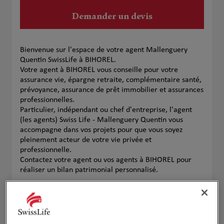
Demander un devis
Bienvenue sur l'espace de votre agent Mallenguery
Quentin SwissLife à BIHOREL.
Votre agent à BIHOREL vous conseille pour votre
assurance vie, épargne retraite, complémentaire santé,
prévoyance, assurance de prêt immobilier et assurances
professionnelles.
Particulier, indépendant ou chef d'entreprise, l'agent
(les agents) Swiss Life - Mallenguery Quentin vous
accompagne dans vos projets pour que vous soyez
pleinement acteur de votre vie privée et
professionnelle.
Contactez votre agent ou vos agents à BIHOREL pour
réaliser un bilan patrimonial personnalisé.
Notre équipe