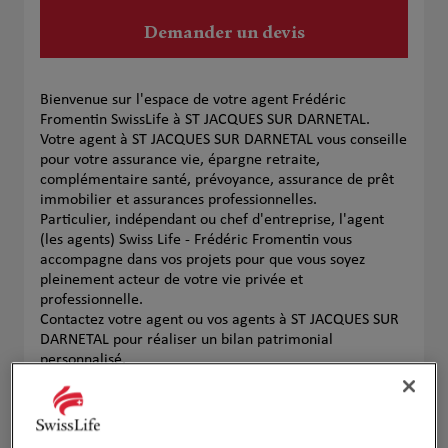
Demander un devis
Bienvenue sur l'espace de votre agent Frédéric
Fromentin SwissLife à ST JACQUES SUR DARNETAL.
Votre agent à ST JACQUES SUR DARNETAL vous conseille
pour votre assurance vie, épargne retraite,
complémentaire santé, prévoyance, assurance de prêt
immobilier et assurances professionnelles.
Particulier, indépendant ou chef d'entreprise, l'agent
(les agents) Swiss Life - Frédéric Fromentin vous
accompagne dans vos projets pour que vous soyez
pleinement acteur de votre vie privée et
professionnelle.
Contactez votre agent ou vos agents à ST JACQUES SUR
DARNETAL pour réaliser un bilan patrimonial
personnalisé.
Notre équipe