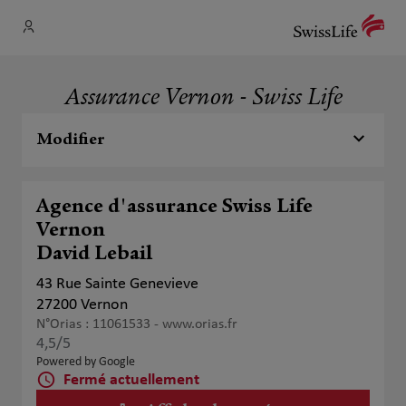
Assurance Vernon - Swiss Life
Modifier
Agence d'assurance Swiss Life
Vernon
David Lebail
43 Rue Sainte Genevieve
27200 Vernon
N°Orias : 11061533 -
www.orias.fr
4,5
/5
Note de 4.5 sur 5
Powered by Google
Fermé actuellement