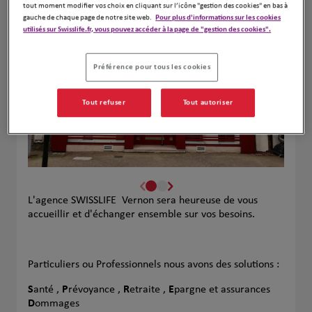
Leaflet
| Map ©2026
HERE
tout moment modifier vos choix en cliquant sur l’icône "gestion des cookies" en bas à
gauche de chaque page de notre site web.
Pour plus d'informations sur les cookies
utilisés sur Swisslife.fr, vous pouvez accéder à la page de "gestion des cookies".
Préférence pour tous les cookies
Tout refuser
Tout autoriser
L'agence SWISSLIFE Vernon sera heureuse de vous
accueillir et d'échanger ensemble sur vos besoins.
Particuliers ou Professionnels nous avons des solutions :
S
anté ,
P
révoyance ,
R
etraite ,
E
pargne et assurances
D
ommages