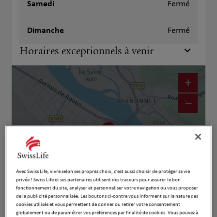
Samedi
Fermé
Dimanche
Fermé
Horaires exceptionnels à venir
+
−
Avec Swiss Life, vivre selon ses propres choix, c’est aussi choisir de protéger sa vie
privée ! Swiss Life et ses partenaires utilisent des traceurs pour assurer le bon
fonctionnement du site, analyser et personnaliser votre navigation ou vous proposer
de la publicité personnalisée. Les boutons ci-contre vous informent sur la nature des
Naviguer
Itinéraire
cookies utilisés et vous permettent de donner ou retirer votre consentement
globalement ou de paramétrer vos préférences par finalité de cookies. Vous pouvez à