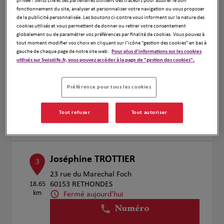
privée ! Swiss Life et ses partenaires utilisent des traceurs pour assurer le bon
Voir plus
fonctionnement du site, analyser et personnaliser votre navigation ou vous proposer
de la publicité personnalisée. Les boutons ci-contre vous informent sur la nature des
cookies utilisés et vous permettent de donner ou retirer votre consentement
globalement ou de paramétrer vos préférences par finalité de cookies. Vous pouvez à
tout moment modifier vos choix en cliquant sur l’icône "gestion des cookies" en bas à
Jérôme OMNES
2
gauche de chaque page de notre site web.
Pour plus d'informations sur les cookies
utilisés sur Swisslife.fr, vous pouvez accéder à la page de "gestion des cookies".
8 Rue de Nesle
16.52
80700 Verpillières
km
Fermé aujourd'hui
Préférence pour tous les cookies
Numéro
Tout refuser
Tout autoriser
Voir plus
Joséphine TROTTIER
3
23 rue du Marechal Foch
18.65
60153 RETHONDES
km
Fermé aujourd'hui
Numéro