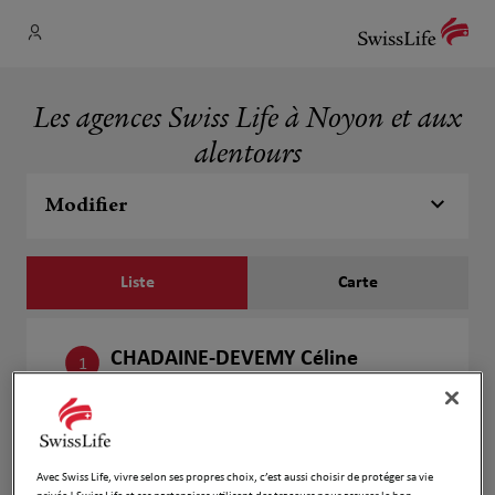
Les agences Swiss Life à Noyon et aux
alentours
Modifier
Liste
Carte
CHADAINE-DEVEMY Céline
1
29BIS AVENUE JEAN JAURES
1.17 km
60400 NOYON
Fermé aujourd'hui
Numéro
Avec Swiss Life, vivre selon ses propres choix, c’est aussi choisir de protéger sa vie