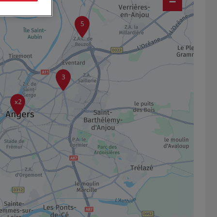
−
5
3
x2