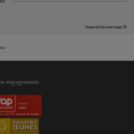
ité
Powered by
evermaps ©
ies
s engagements