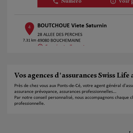
Numéro
Voir 
BOUTCHOUE Viete Saturnin
4
28 ALLEE DES PERCHES
7.31 km
49080 BOUCHEMAINE
Fermé actuellement
Numéro
Voir 
Vos agences d'assurances Swiss Life
Cathy JACQUET
5
Près de chez vous aux Ponts-de-Cé, votre agent général d'as
8 Boulevard de l'Épervière
assurance prévoyance, assurances professionnelles...
8.89 km
49000 Écouflant
Par notre conseil personnalisé, nous accompagnons chaque clien
Fermé aujourd'hui
professionnelle.
Numéro
Voir 