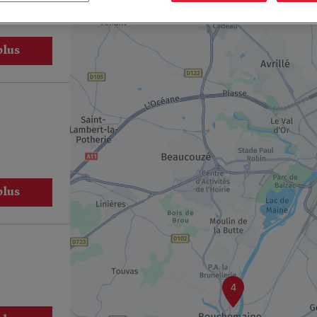
plus
plus
4