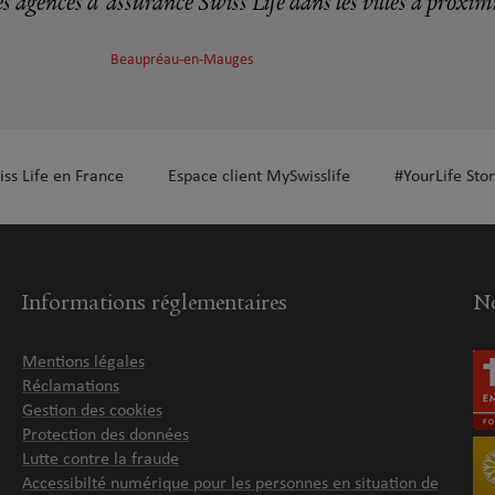
s agences d'assurance Swiss Life dans les villes à proxim
Beaupréau-en-Mauges
iss Life en France
Espace client MySwisslife
#YourLife Stor
Informations réglementaires
No
Mentions légales
Réclamations
Gestion des cookies
Protection des données
Lutte contre la fraude
Accessibilté numérique pour les personnes en situation de