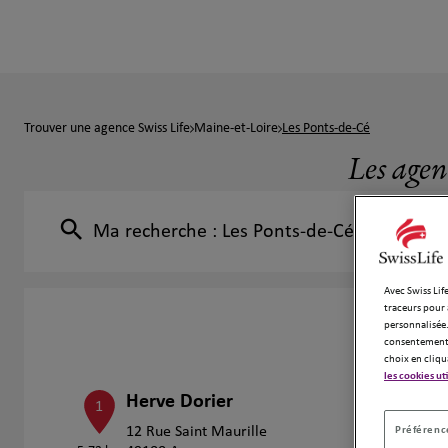
Trouver une agence Swiss Life
Maine-et-Loire
Les Ponts-de-Cé
Les agen
Ma recherche :
Les Ponts-de-Cé
Avec Swiss Life
traceurs pour 
personnalisée.
consentement 
choix en cliqu
les cookies ut
Herve Dorier
1
Préférence
12 Rue Saint Maurille