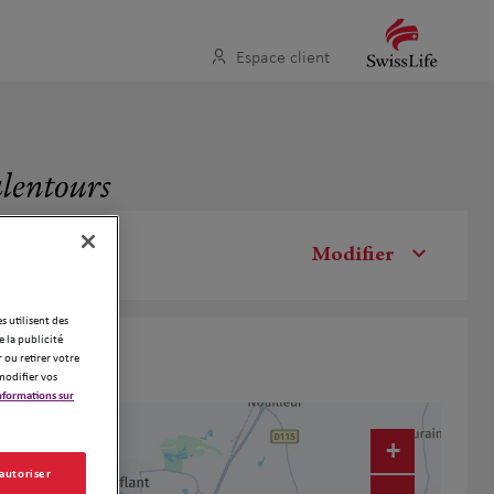
Espace client
alentours
Modifier
es utilisent des
 la publicité
 ou retirer votre
modifier vos
nformations sur
+
 autoriser