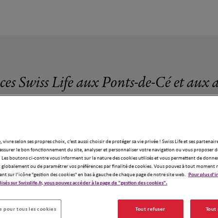
ces Swiss Life aux Ponts-de-Cé et aux 
, vivre selon ses propres choix, c’est aussi choisir de protéger sa vie privée ! Swiss Life et ses partenair
assurer le bon fonctionnement du site, analyser et personnaliser votre navigation ou vous proposer de
5 agences Swiss Life aux Ponts-de-Cé
 Les boutons ci-contre vous informent sur la nature des cookies utilisés et vous permettent de donner
globalement ou de paramétrer vos préférences par finalité de cookies. Vous pouvez à tout moment 
ant sur l’icône "gestion des cookies" en bas à gauche de chaque page de notre site web.
Pour plus d'i
ilisés sur Swisslife.fr, vous pouvez accéder à la page de "gestion des cookies".
 pour tous les cookies
Tout refuser
Tout