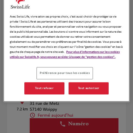
Voir plus
Avec Swiss Life, vivre selon ses propres choix, c’est aussi choisir de protéger sa vie
privée ! Swiss Life et ses partenaires utilisent des traceurs pour assurer le bon
fonctionnement du site, analyser et personnaliser votre navigation ou vous proposer
CARON Médine
2
de la publicité personnalisée. Les boutons ci-contre vous informent sur la nature des
cookies utilisés et vous permettent de donner ou retirer votre consentement
73 Rue de metz
globalement ou de paramétrer vos préférences par finalité de cookies. Vous pouvez à
4.57 km
57300 Hagondange
tout moment modifier vos choix en cliquant sur l’icône "gestion des cookies" en bas à
Fermé aujourd'hui
gauche de chaque page de notre site web.
Pour plus d'informations sur les cookies
utilisés sur Swisslife.fr, vous pouvez accéder à la page de "gestion des cookies".
Numéro
Voir plus
Préférence pour tous les cookies
Tout refuser
Tout autoriser
Carole Becker
3
31 rue de Metz
7.2 km
57140 Woippy
Fermé aujourd'hui
Numéro