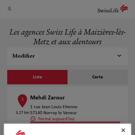
Les agences Swiss Life à Maizières-lès-
Metz et aux alentours
Modifier
Liste
Carte
Mehdi Zarour
1
1 rue Jean Louis Etienne
3.27 km
57140 Norroy le Veneur
Fermé aujourd'hui
Numéro