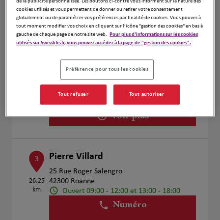
de la publicité personnalisée. Les boutons ci-contre vous informent sur la nature des
Voir plus
cookies utilisés et vous permettent de donner ou retirer votre consentement
globalement ou de paramétrer vos préférences par finalité de cookies. Vous pouvez à
tout moment modifier vos choix en cliquant sur l’icône "gestion des cookies" en bas à
gauche de chaque page de notre site web.
Pour plus d'informations sur les cookies
utilisés sur Swisslife.fr, vous pouvez accéder à la page de "gestion des cookies".
Julien COLOMBA
2
2 Rue de Saint Roch
Préférence pour tous les cookies
25.35
42300 Roanne
km
Fermé actuellement
Tout refuser
Tout autoriser
Numéro
Voir plus
Pierre Villard
3
25 Rue Roger Salengro
26.25
42300 Roanne
km
Ouvert 09:00 - 12:00 et 13:00 - 18:00
Numéro