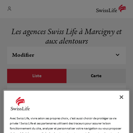
Les agences Swiss Life à Marcigny et
aux alentours
Modifier
Liste
Carte
Chloé Baudot
1
6 place Irène Popard
426 m
71110 Marcigny
Ouvert 09:00 - 12:00 et 13:00 - 18:00
Avec Swiss Life, vivre selon ses propres choix, c’est aussi choisir de protéger sa vie
privée ! Swiss Life et ses partenaires utilisent des traceurs pour assurer le bon
Numéro
fonctionnement du site, analyser et personnaliser votre navigation ou vous proposer