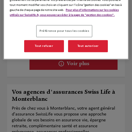
globalement ou de paramétrer vos préférences par finalité de cookies. Vous pouvez à
tout moment modifier vos choix en cliquant sur l’icône "gestion des cookies" en bas à
gauche de chaque page de notre site web.
Pour plus d'informations sur les cookies
utilisés sur Swisslife.fr, vous pouvez accéder à la page de "gestion des cookies".
Francois RIO & Yoann LE GARREC
2
Préférence pour tous les cookies
39bis avenue Roosevelt
9.8 km
56000 Vannes
Ouvert 09:00 - 12:30 et 14:00 - 17:30
Tout refuser
Tout autoriser
Numéro
Voir plus
Vos agences d'assurances Swiss Life à
Monterblanc
Près de chez vous à Monterblanc, votre agent général
d'assurance SwissLife vous propose une approche
globale de vos besoins en assurance vie, épargne
retraite, complémentaire santé et assurance