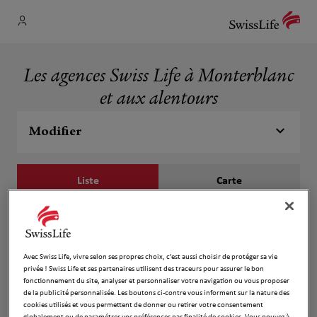
Les agences Swiss Life à Monterblanc
et aux alentours
Modifier
Liste
Carte
Romain JEGAT
1
56250 MONTERBLANC
Avec Swiss Life, vivre selon ses propres choix, c’est aussi choisir de protéger sa vie
Ouvert 09:00 - 12:00 et 13:00 - 18:00
1.92 km
privée ! Swiss Life et ses partenaires utilisent des traceurs pour assurer le bon
fonctionnement du site, analyser et personnaliser votre navigation ou vous proposer
Numéro
de la publicité personnalisée. Les boutons ci-contre vous informent sur la nature des
cookies utilisés et vous permettent de donner ou retirer votre consentement
Voir plus