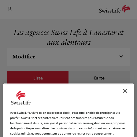
Les agences Swiss Life à Lanester et
aux alentours
Modifier
Liste
Carte
Rose Dominique
1
64 Avenue Jean Jaurès
Avec Swiss Life, vivre selon ses propres choix, c’est aussi choisir de protéger sa vie
4.44 km
56100 Lorient
privée ! Swiss Life et ses partenaires utilisent des traceurs pour assurer le bon
Fermé actuellement
fonctionnement du site, analyser et personnaliser votre navigation ou vous proposer
de la publicité personnalisée. Les boutons ci-contre vous informent sur la nature des
Numéro
cookies utilisés et vous permettent de donner ou retirer votre consentement