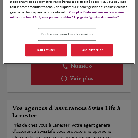
globalement ou de paramétrer vos préférences par finalité de cookies. Vous pouvez à
Voir plus
tout moment modifier vos choix en cliquant sur l’icône "gestion des cookies" en bas à
gauche de chaque page de notre site web.
Pour plus d'informations sur les cookies
utilisés sur Swisslife.fr, vous pouvez accéder à la page de "gestion des cookies".
Tribout Vincent
2
Préférence pour tous les cookies
14 rue du sous-marin vénus
5.42 km
56100 Lorient
Tout refuser
Tout autoriser
Fermé actuellement
Ouvert sur rdv 09:00 - 18:30
Numéro
Voir plus
Vos agences d'assurances Swiss Life à
Lanester
Près de chez vous à Lanester, votre agent général
d'assurance SwissLife vous propose une approche
globale de vos besoins en assurance vie, épargne