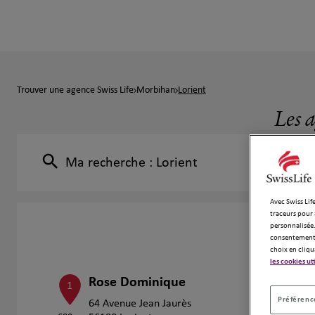
Trouver une agence Swiss Life
Morbihan
Lorient
Les a
Ma recherche :
Lorient
Avec Swiss Life
traceurs pour 
personnalisée.
consentement 
choix en cliqu
les cookies ut
Rose Dominique
1
Préférence
64 Avenue Jean Jaurès