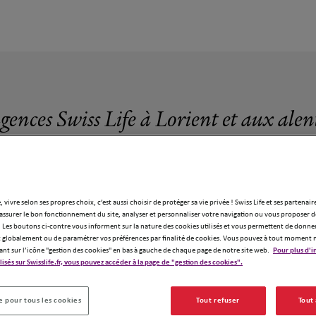
gences Swiss Life à Lorient et aux ale
, vivre selon ses propres choix, c’est aussi choisir de protéger sa vie privée ! Swiss Life et ses partenair
assurer le bon fonctionnement du site, analyser et personnaliser votre navigation ou vous proposer de
2 agences Swiss Life à Lorient
 Les boutons ci-contre vous informent sur la nature des cookies utilisés et vous permettent de donner
globalement ou de paramétrer vos préférences par finalité de cookies. Vous pouvez à tout moment 
ant sur l’icône "gestion des cookies" en bas à gauche de chaque page de notre site web.
Pour plus d'i
ilisés sur Swisslife.fr, vous pouvez accéder à la page de "gestion des cookies".
 pour tous les cookies
Tout refuser
Tout