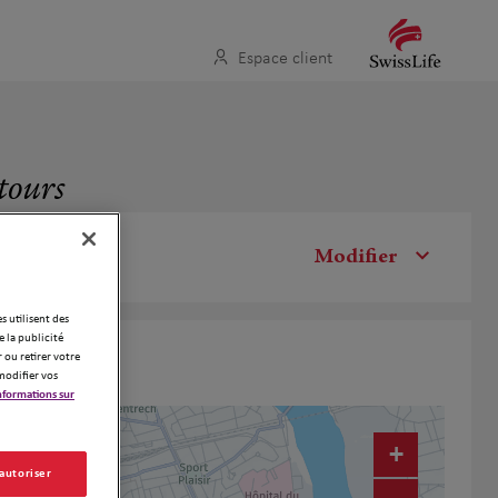
Espace client
ntours
Modifier
es utilisent des
 la publicité
 ou retirer votre
modifier vos
nformations sur
+
 autoriser