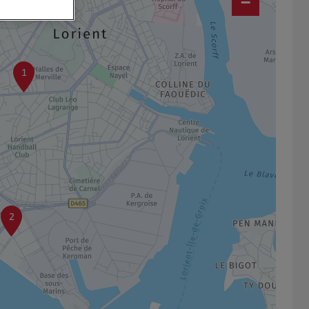
−
1
2