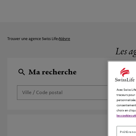
Trouver une agence Swiss Life
Nièvre
Les a
Ma recherche
Avec Swiss Life
traceurs pour 
personnalisée.
consentement 
choix en cliqu
les cookies ut
2 a
Préférence