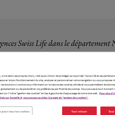
gences Swiss Life dans le département 
, vivre selon ses propres choix, c’est aussi choisir de protéger sa vie privée ! Swiss Life et ses partenair
assurer le bon fonctionnement du site, analyser et personnaliser votre navigation ou vous proposer de
 Les boutons ci-contre vous informent sur la nature des cookies utilisés et vous permettent de donner
globalement ou de paramétrer vos préférences par finalité de cookies. Vous pouvez à tout moment 
ant sur l’icône "gestion des cookies" en bas à gauche de chaque page de notre site web.
Pour plus d'i
ilisés sur Swisslife.fr, vous pouvez accéder à la page de "gestion des cookies".
gences Swiss Life dans le département Ni
 pour tous les cookies
Tout refuser
Tout