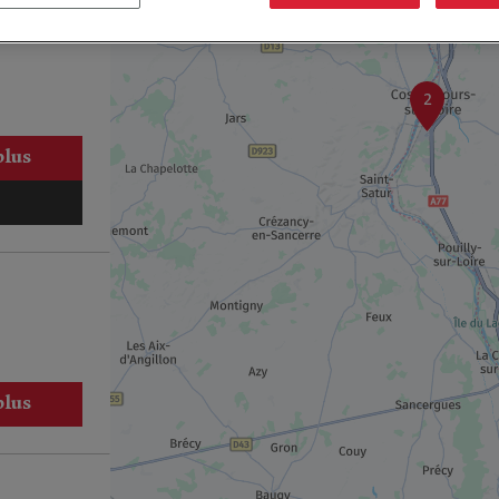
2
plus
plus