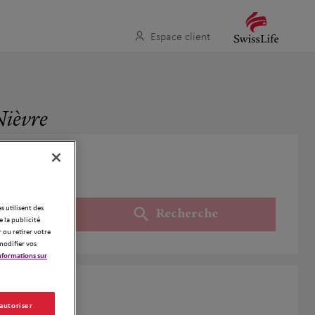
Espace client
Nièvre
es utilisent des
Recherche
Utiliser ma position
 la publicité
 ou retirer votre
modifier vos
nformations sur
èvre
 autoriser