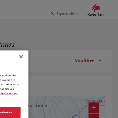
Espace client
tours
Modifier
es utilisent des
 la publicité
 ou retirer votre
modifier vos
nformations sur
+
 autoriser