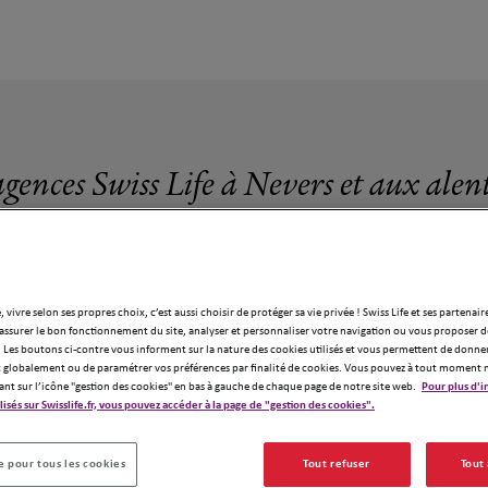
agences Swiss Life à Nevers et aux alen
, vivre selon ses propres choix, c’est aussi choisir de protéger sa vie privée ! Swiss Life et ses partenair
assurer le bon fonctionnement du site, analyser et personnaliser votre navigation ou vous proposer de
1 agence Swiss Life à Nevers
 Les boutons ci-contre vous informent sur la nature des cookies utilisés et vous permettent de donner
globalement ou de paramétrer vos préférences par finalité de cookies. Vous pouvez à tout moment 
ant sur l’icône "gestion des cookies" en bas à gauche de chaque page de notre site web.
Pour plus d'i
ilisés sur Swisslife.fr, vous pouvez accéder à la page de "gestion des cookies".
 pour tous les cookies
Tout refuser
Tout