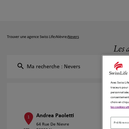
Trouver une agence Swiss Life
Nièvre
Nevers
Les 
Ma recherche :
Nevers
Avec Swiss Life
traceurs pour 
personnalisée.
consentement 
choix en cliqu
les cookies ut
Andrea Paoletti
1
Préférence
64 Rue De Nievre