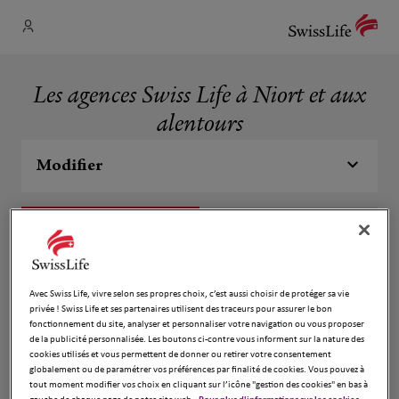
Les agences Swiss Life à Niort et aux
alentours
Modifier
Liste
Carte
Sébastien BAUDOUIN
1
Avec Swiss Life, vivre selon ses propres choix, c’est aussi choisir de protéger sa vie
privée ! Swiss Life et ses partenaires utilisent des traceurs pour assurer le bon
79370 FRESSINES
fonctionnement du site, analyser et personnaliser votre navigation ou vous proposer
Fermé aujourd'hui
12.78
de la publicité personnalisée. Les boutons ci-contre vous informent sur la nature des
km
cookies utilisés et vous permettent de donner ou retirer votre consentement
Numéro
globalement ou de paramétrer vos préférences par finalité de cookies. Vous pouvez à
tout moment modifier vos choix en cliquant sur l’icône "gestion des cookies" en bas à
Voir plus