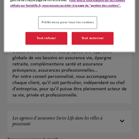
gauche de chaque page de notre site web.
Pour plus d'informations sur les cookies
utilisés sur Swisslife.fr, vous pouvez accéder à la page de "gestion des cookies".
Préférence pour tous les cookies
Vos agences d'assurances Swiss Life à
Niort
Tout refuser
Tout autoriser
Près de chez vous à Niort, votre agent général
d'assurance SwissLife vous propose une approche
globale de vos besoins en assurance vie, épargne
retraite, complémentaire santé et assurance
prévoyance, assurances professionnelles...
Par notre conseil personnalisé, nous accompagnons
chaque client, qu'il soit particulier, indépendant ou chef
d'entreprise, pour qu'il puisse être pleinement acteur de
sa vie, privée et professionnelle.
Les agences d'assurance Swiss Life dans les villes à
proximité