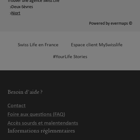
Trouver une agence Swiss Life
Deux-Sèvres
Niort
Powered by
evermaps ©
Swiss Life en France
Espace client MySwisslife
#YourLife Stories
Besoin d'aide ?
Contact
Foire aux questions (FAQ)
Accès sourds et malentendants
Informations réglementaires