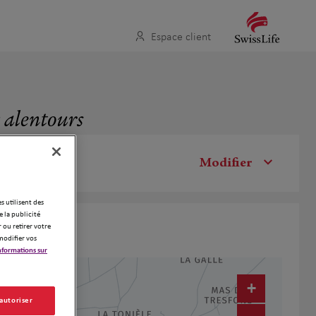
Espace client
x alentours
Modifier
es utilisent des
 la publicité
 ou retirer votre
modifier vos
nformations sur
+
 autoriser