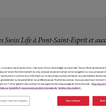
s Swiss Life à Pont-Saint-Esprit et au
, vivre selon ses propres choix, c’est aussi choisir de protéger sa vie privée ! Swiss Life et ses partenair
assurer le bon fonctionnement du site, analyser et personnaliser votre navigation ou vous proposer de
1 agence Swiss Life à Pont-Saint-Esprit
 Les boutons ci-contre vous informent sur la nature des cookies utilisés et vous permettent de donner
globalement ou de paramétrer vos préférences par finalité de cookies. Vous pouvez à tout moment 
ant sur l’icône "gestion des cookies" en bas à gauche de chaque page de notre site web.
Pour plus d'i
ilisés sur Swisslife.fr, vous pouvez accéder à la page de "gestion des cookies".
 pour tous les cookies
Tout refuser
Tout