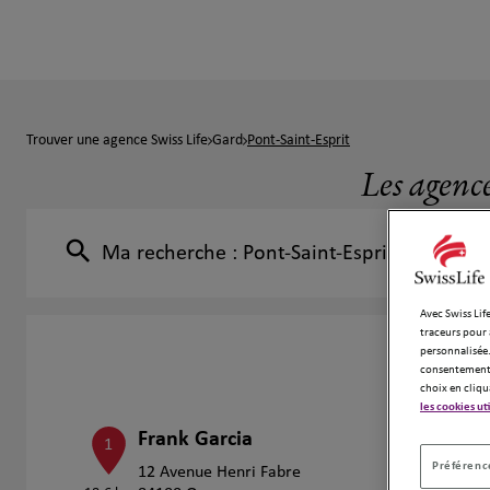
Trouver une agence Swiss Life
Gard
Pont-Saint-Esprit
Les agence
Ma recherche :
Pont-Saint-Esprit
Avec Swiss Life
traceurs pour 
personnalisée.
consentement 
choix en cliqu
les cookies ut
Frank Garcia
1
Préférence
12 Avenue Henri Fabre