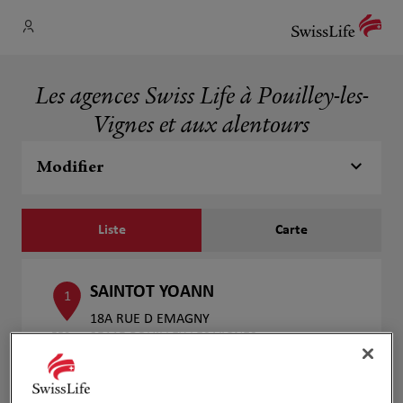
Les agences Swiss Life à Pouilley-les-
Vignes et aux alentours
Modifier
Liste
Carte
SAINTOT YOANN
1
18A RUE D EMAGNY
550 m
25115 POUILLEY LES VIGNES
Fermé aujourd'hui
Numéro