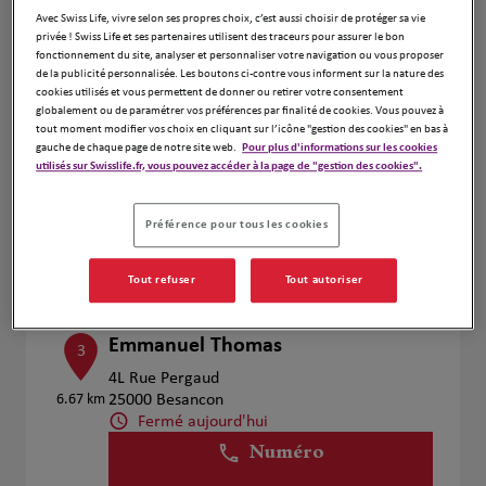
Voir plus
Avec Swiss Life, vivre selon ses propres choix, c’est aussi choisir de protéger sa vie
privée ! Swiss Life et ses partenaires utilisent des traceurs pour assurer le bon
fonctionnement du site, analyser et personnaliser votre navigation ou vous proposer
de la publicité personnalisée. Les boutons ci-contre vous informent sur la nature des
cookies utilisés et vous permettent de donner ou retirer votre consentement
Florian MONNARD
2
globalement ou de paramétrer vos préférences par finalité de cookies. Vous pouvez à
tout moment modifier vos choix en cliquant sur l’icône "gestion des cookies" en bas à
16 Rue de la Prairie
gauche de chaque page de notre site web.
Pour plus d'informations sur les cookies
5.01 km
25480 École Valentin
utilisés sur Swisslife.fr, vous pouvez accéder à la page de "gestion des cookies".
Fermé aujourd'hui
Numéro
Préférence pour tous les cookies
Voir plus
Tout refuser
Tout autoriser
Emmanuel Thomas
3
4L Rue Pergaud
6.67 km
25000 Besancon
Fermé aujourd'hui
Numéro