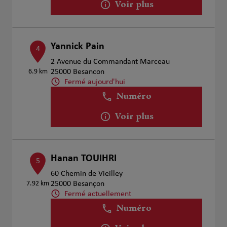
Voir plus
Yannick Pain
4
2 Avenue du Commandant Marceau
6.9 km
25000 Besancon
Fermé aujourd'hui
Numéro
Voir plus
Hanan TOUIHRI
5
60 Chemin de Vieilley
7.92 km
25000 Besançon
Fermé actuellement
Numéro