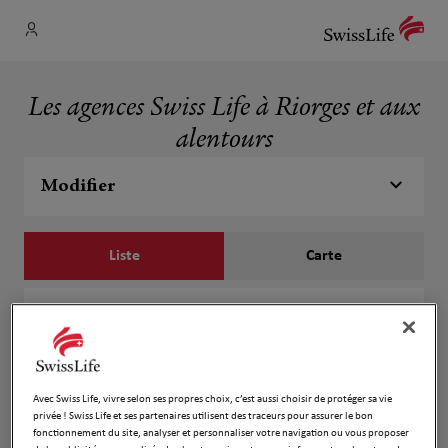
Les agences Swiss Life à Riorges et aux
alentours
Modifier
Liste
Carte
Pierre Villard
1
25 Rue Roger Salengro
2.72 km
42300 Roanne
Ouvert 09:00 - 12:00 et 13:00 - 18:00
Avec Swiss Life, vivre selon ses propres choix, c’est aussi choisir de protéger sa vie
privée ! Swiss Life et ses partenaires utilisent des traceurs pour assurer le bon
Numéro
fonctionnement du site, analyser et personnaliser votre navigation ou vous proposer