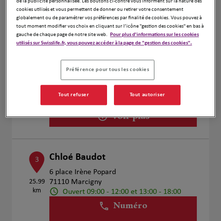
de la publicité personnalisée. Les boutons ci-contre vous informent sur la nature des
Voir plus
cookies utilisés et vous permettent de donner ou retirer votre consentement
globalement ou de paramétrer vos préférences par finalité de cookies. Vous pouvez à
tout moment modifier vos choix en cliquant sur l’icône "gestion des cookies" en bas à
gauche de chaque page de notre site web.
Pour plus d'informations sur les cookies
utilisés sur Swisslife.fr, vous pouvez accéder à la page de "gestion des cookies".
Julien COLOMBA
2
2 Rue de Saint Roch
Préférence pour tous les cookies
3.84 km
42300 Roanne
Fermé actuellement
Tout refuser
Tout autoriser
Numéro
Voir plus
Chloé Baudot
3
6 place Irène Popard
25.99
71110 Marcigny
km
Ouvert 09:00 - 12:00 et 13:00 - 18:00
Numéro