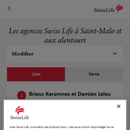
Les agences Swiss Life à Saint-Malo et
aux alentours
Modifier
Liste
Carte
Brieuc Keromnes et Damien Leleu
1
10 RUE DE LA MAISON NEUVE
2.85 km
35400 ST MALO
Fermé aujourd'hui
Ouvert sur rdv 08:00 - 20:00
Avec Swiss Life, vivre selon ses propres choix, c’est aussi choisir de protéger sa vie
Numéro