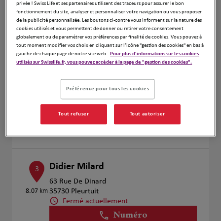
privée ! Swiss Life et ses partenaires utilisent des traceurs pour assurer le bon
fonctionnement du site, analyser et personnaliser votre navigation ou vous proposer
Voir plus
de la publicité personnalisée. Les boutons ci-contre vous informent sur la nature des
cookies utilisés et vous permettent de donner ou retirer votre consentement
globalement ou de paramétrer vos préférences par finalité de cookies. Vous pouvez à
tout moment modifier vos choix en cliquant sur l’icône "gestion des cookies" en bas à
gauche de chaque page de notre site web.
Pour plus d'informations sur les cookies
Valentin Vivier
2
utilisés sur Swisslife.fr, vous pouvez accéder à la page de "gestion des cookies".
7 Allée Métis
4.25 km
35418 ST MALO
Préférence pour tous les cookies
Fermé actuellement
Numéro
Tout refuser
Tout autoriser
Voir plus
Didier Milard
3
63 Rue De Dinard
8.07 km
35730 Pleurtuit
Fermé actuellement
Numéro