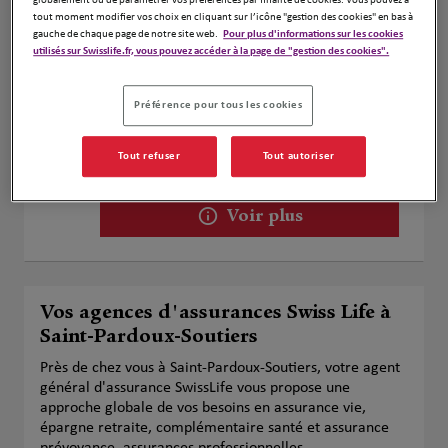
globalement ou de paramétrer vos préférences par finalité de cookies. Vous pouvez à
Voir plus
tout moment modifier vos choix en cliquant sur l’icône "gestion des cookies" en bas à
gauche de chaque page de notre site web.
Pour plus d'informations sur les cookies
utilisés sur Swisslife.fr, vous pouvez accéder à la page de "gestion des cookies".
Sébastien BAUDOUIN
2
Préférence pour tous les cookies
79370 FRESSINES
Ouvert 09:00 - 12:00 et 13:00 - 18:00
27.99
Tout refuser
Tout autoriser
km
Numéro
Voir plus
Vos agences d'assurances Swiss Life à
Saint-Pardoux-Soutiers
Près de chez vous à Saint-Pardoux-Soutiers, votre agent
général d'assurance SwissLife vous propose une
approche globale de vos besoins en assurance vie,
épargne retraite, complémentaire santé et assurance