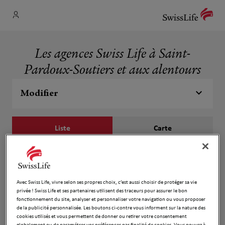
Les agences Swiss Life à Saint-
Pardoux-Soutiers et aux alentours
Modifier
Liste
Carte
MAGNABAL Cédric
1
Route des bois
Avec Swiss Life, vivre selon ses propres choix, c’est aussi choisir de protéger sa vie
501 m
79310 ST PARDOUX
privée ! Swiss Life et ses partenaires utilisent des traceurs pour assurer le bon
Ouvert 09:00 - 12:00 et 13:00 - 18:00
fonctionnement du site, analyser et personnaliser votre navigation ou vous proposer
de la publicité personnalisée. Les boutons ci-contre vous informent sur la nature des
Numéro
cookies utilisés et vous permettent de donner ou retirer votre consentement