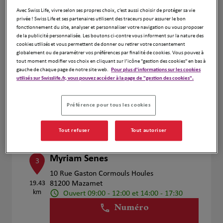
Voir plus
Avec Swiss Life, vivre selon ses propres choix, c’est aussi choisir de protéger sa vie
privée ! Swiss Life et ses partenaires utilisent des traceurs pour assurer le bon
fonctionnement du site, analyser et personnaliser votre navigation ou vous proposer
de la publicité personnalisée. Les boutons ci-contre vous informent sur la nature des
cookies utilisés et vous permettent de donner ou retirer votre consentement
TAYAC GUILLAUME
2
globalement ou de paramétrer vos préférences par finalité de cookies. Vous pouvez à
tout moment modifier vos choix en cliquant sur l’icône "gestion des cookies" en bas à
22 RUE MEJANEL
gauche de chaque page de notre site web.
Pour plus d'informations sur les cookies
19.1 km
81200 MAZAMET
utilisés sur Swisslife.fr, vous pouvez accéder à la page de "gestion des cookies".
Ouvert 09:00 - 12:00 et 13:00 - 18:00
Numéro
Préférence pour tous les cookies
Voir plus
Tout refuser
Tout autoriser
Myriam Senes
3
10 Rue Gaston Cormouls Houles
19.43
81200 Mazamet
km
Ouvert 09:00 - 12:00 et 14:00 - 17:30
Numéro