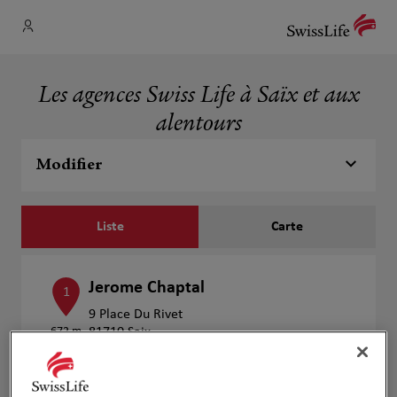
Les agences Swiss Life à Saïx et aux
alentours
Modifier
Liste
Carte
Jerome Chaptal
1
9 Place Du Rivet
672 m
81710 Saix
Ouvert 09:00 - 12:00 et 14:00 - 18:00
Numéro