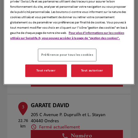
privée ! Swiss Life et ses partenaires utilisent des traceurs pour assurer le bon
Voir plus
fonctionnement du site, analyser et personnaliser votre navigation ou vous proposer
de la publicité personnalisée. Les boutons ci-contre vous informent sur la nature des
cookies utilisés et vous permettent de donner ou retirer votre consentement
globalement ou de paramétrer vos préférences par finalité de cookies. Vous pouvez à
tout moment modifier vos choix en cliquant sur l’icône "gestion des cookies" en bas à
Sonia BERLIVET et Benoit
2
gauche de chaque page de notre site web.
Pour plus d'informations sur les cookies
LESTIDEAU
utilisés sur Swisslife.fr, vous pouvez accéder à la page de "gestion des cookies".
10.28
378 avenue de Pascouaou
km
40150 Soort-Hossegor
Préférence pour tous les cookies
Fermé actuellement
Numéro
Tout refuser
Tout autoriser
Voir plus
GARATE DAVID
3
205 C Avenue P. Dupruilh et L. Stayan
22.76
40440 Ondres
km
Fermé actuellement
Numéro