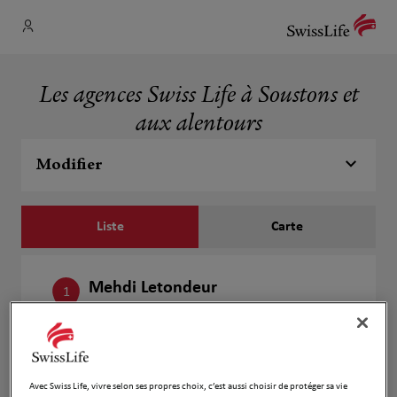
Les agences Swiss Life à Soustons et
aux alentours
Modifier
Liste
Carte
Mehdi Letondeur
1
Rue du paséo
249 m
40140 SOUSTONS
Fermé actuellement
Numéro
Avec Swiss Life, vivre selon ses propres choix, c’est aussi choisir de protéger sa vie