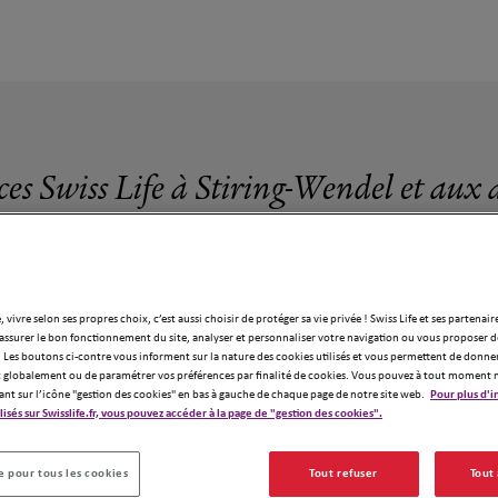
ces Swiss Life à Stiring-Wendel et aux 
, vivre selon ses propres choix, c’est aussi choisir de protéger sa vie privée ! Swiss Life et ses partenair
assurer le bon fonctionnement du site, analyser et personnaliser votre navigation ou vous proposer de
3 agences Swiss Life à Stiring-Wendel
 Les boutons ci-contre vous informent sur la nature des cookies utilisés et vous permettent de donner
globalement ou de paramétrer vos préférences par finalité de cookies. Vous pouvez à tout moment 
ant sur l’icône "gestion des cookies" en bas à gauche de chaque page de notre site web.
Pour plus d'i
ilisés sur Swisslife.fr, vous pouvez accéder à la page de "gestion des cookies".
 pour tous les cookies
Tout refuser
Tout
2