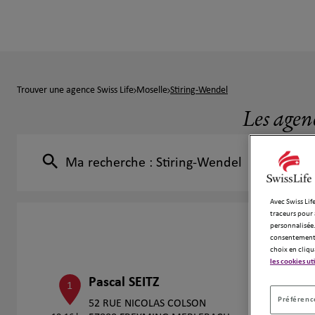
Trouver une agence Swiss Life
Moselle
Stiring-Wendel
Les agen
Ma recherche :
Stiring-Wendel
Avec Swiss Life
traceurs pour 
personnalisée.
consentement 
choix en cliqu
les cookies ut
Pascal SEITZ
1
Préférence
52 RUE NICOLAS COLSON