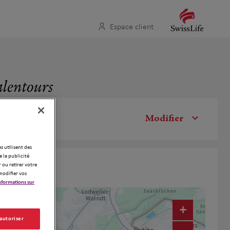
Espace client
alentours
Modifier
es utilisent des
 la publicité
 ou retirer votre
modifier vos
nformations sur
+
 autoriser