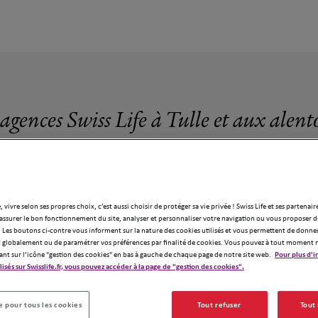
 agences Swiss Life à Tulle et aux alent
, vivre selon ses propres choix, c’est aussi choisir de protéger sa vie privée ! Swiss Life et ses partenair
assurer le bon fonctionnement du site, analyser et personnaliser votre navigation ou vous proposer de
4 agences Swiss Life à Tulle
 Les boutons ci-contre vous informent sur la nature des cookies utilisés et vous permettent de donner
globalement ou de paramétrer vos préférences par finalité de cookies. Vous pouvez à tout moment 
ant sur l’icône "gestion des cookies" en bas à gauche de chaque page de notre site web.
Pour plus d'i
ilisés sur Swisslife.fr, vous pouvez accéder à la page de "gestion des cookies".
 pour tous les cookies
Tout refuser
Tout