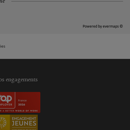
ité
Powered by
evermaps ©
ies
s engagements