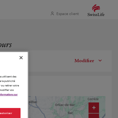
Espace client
ours
Modifier
es utilisent des
 la publicité
 ou retirer votre
modifier vos
nformations sur
+
 autoriser