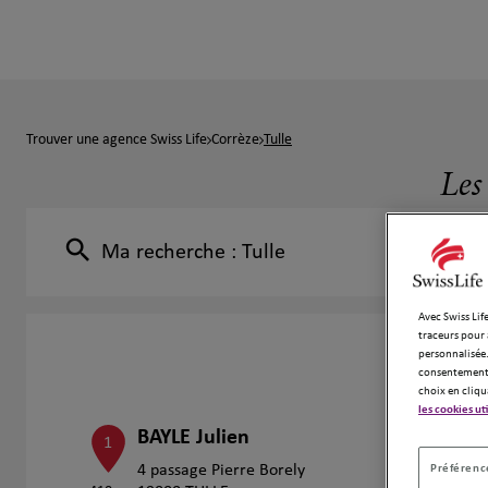
Trouver une agence Swiss Life
Corrèze
Tulle
Les
Ma recherche :
Tulle
Avec Swiss Life
traceurs pour 
personnalisée.
consentement 
choix en cliqu
les cookies ut
BAYLE Julien
1
Préférence
4 passage Pierre Borely