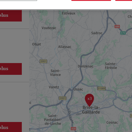
plus
plus
x3
plus