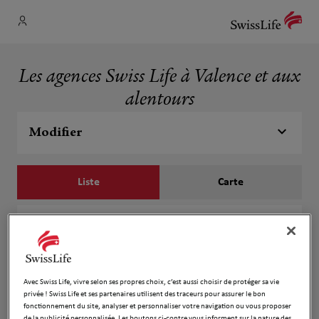
Les agences Swiss Life à Valence et aux
alentours
Modifier
Liste
Carte
Michel Eschenbrenner
1
17 Avenue De Verdun
2.13 km
26000 Valence
Fermé actuellement
Avec Swiss Life, vivre selon ses propres choix, c’est aussi choisir de protéger sa vie
privée ! Swiss Life et ses partenaires utilisent des traceurs pour assurer le bon
Numéro
fonctionnement du site, analyser et personnaliser votre navigation ou vous proposer
de la publicité personnalisée. Les boutons ci-contre vous informent sur la nature des