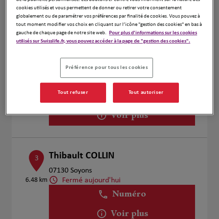
Voir plus
cookies utilisés et vous permettent de donner ou retirer votre consentement
globalement ou de paramétrer vos préférences par finalité de cookies. Vous pouvez à
tout moment modifier vos choix en cliquant sur l’icône "gestion des cookies" en bas à
gauche de chaque page de notre site web.
Pour plus d'informations sur les cookies
utilisés sur Swisslife.fr, vous pouvez accéder à la page de "gestion des cookies".
Gabriel Elias
2
1 Avenue de Lyon
Préférence pour tous les cookies
3.02 km
26500 Bourg lès Valence
Fermé actuellement
Tout refuser
Tout autoriser
Numéro
Voir plus
Thibault COLLIN
3
07130 Soyons
Fermé aujourd'hui
6.48 km
Numéro
Voir plus