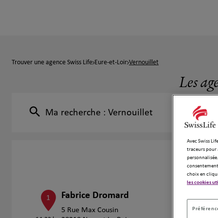
Trouver une agence Swiss Life
Eure-et-Loir
Vernouillet
Les ag
Ma recherche :
Vernouillet
Avec Swiss Life
traceurs pour 
personnalisée.
consentement 
choix en cliqu
les cookies ut
Fabrice Dromard
1
Préférence
5 Rue Max Cousin