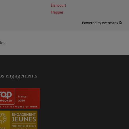
Élancourt
Trappes
Powered by
evermaps ©
ies
s engagements