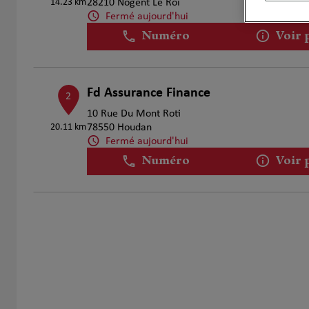
14.23 km
28210 Nogent Le Roi
Fermé aujourd'hui
Numéro
Voir 
Fd Assurance Finance
2
10 Rue Du Mont Roti
20.11 km
78550 Houdan
Fermé aujourd'hui
Numéro
Voir 