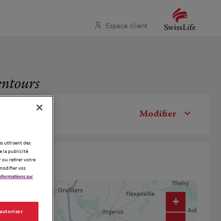
Espace client
entours
Modifier
es utilisent des
 la publicité
 ou retirer votre
modifier vos
nformations sur
+
 autoriser