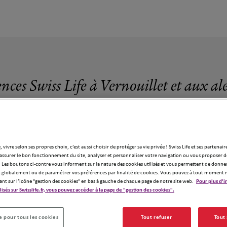
ences Swiss Life à Vernouillet et aux al
, vivre selon ses propres choix, c’est aussi choisir de protéger sa vie privée ! Swiss Life et ses partenair
assurer le bon fonctionnement du site, analyser et personnaliser votre navigation ou vous proposer de
2 agences Swiss Life à Vernouillet
 Les boutons ci-contre vous informent sur la nature des cookies utilisés et vous permettent de donner
globalement ou de paramétrer vos préférences par finalité de cookies. Vous pouvez à tout moment 
ant sur l’icône "gestion des cookies" en bas à gauche de chaque page de notre site web.
Pour plus d'i
ilisés sur Swisslife.fr, vous pouvez accéder à la page de "gestion des cookies".
 pour tous les cookies
Tout refuser
Tout