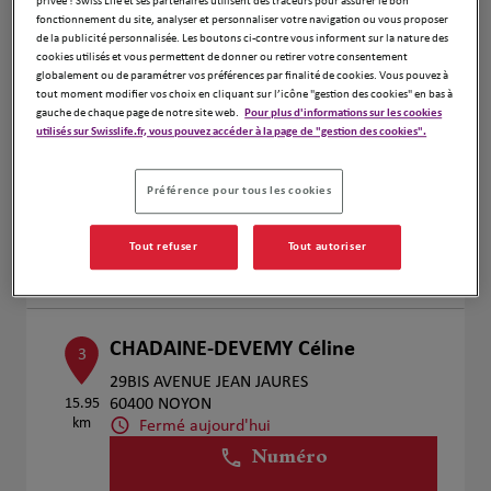
privée ! Swiss Life et ses partenaires utilisent des traceurs pour assurer le bon
Voir plus
fonctionnement du site, analyser et personnaliser votre navigation ou vous proposer
de la publicité personnalisée. Les boutons ci-contre vous informent sur la nature des
cookies utilisés et vous permettent de donner ou retirer votre consentement
globalement ou de paramétrer vos préférences par finalité de cookies. Vous pouvez à
tout moment modifier vos choix en cliquant sur l’icône "gestion des cookies" en bas à
JULIEN Louis
2
gauche de chaque page de notre site web.
Pour plus d'informations sur les cookies
utilisés sur Swisslife.fr, vous pouvez accéder à la page de "gestion des cookies".
12 Rue d'en Bas
9.81 km
80700 Liancourt Fosse
Fermé aujourd'hui
Préférence pour tous les cookies
Numéro
Tout refuser
Tout autoriser
Voir plus
CHADAINE-DEVEMY Céline
3
29BIS AVENUE JEAN JAURES
15.95
60400 NOYON
km
Fermé aujourd'hui
Numéro