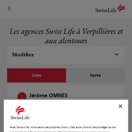
Les agences Swiss Life à Verpillières et
aux alentours
Modifier
Liste
Carte
Jérôme OMNES
1
8 Rue de Nesle
227 m
80700 Verpillières
Fermé aujourd'hui
Numéro
Avec Swiss Life, vivre selon ses propres choix, c’est aussi choisir de protéger sa vie