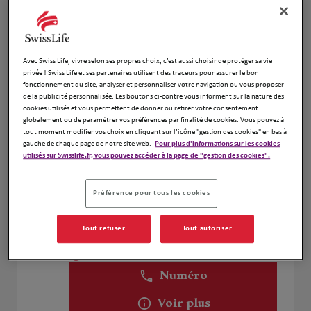
Voir plus
Avec Swiss Life, vivre selon ses propres choix, c’est aussi choisir de protéger sa vie
Nicolas Delboulle et François Bécue
2
privée ! Swiss Life et ses partenaires utilisent des traceurs pour assurer le bon
fonctionnement du site, analyser et personnaliser votre navigation ou vous proposer
22 rue Louis Leseigneur
de la publicité personnalisée. Les boutons ci-contre vous informent sur la nature des
15.65
76360 Barentin
cookies utilisés et vous permettent de donner ou retirer votre consentement
km
Fermé actuellement
globalement ou de paramétrer vos préférences par finalité de cookies. Vous pouvez à
tout moment modifier vos choix en cliquant sur l’icône "gestion des cookies" en bas à
Numéro
gauche de chaque page de notre site web.
Pour plus d'informations sur les cookies
utilisés sur Swisslife.fr, vous pouvez accéder à la page de "gestion des cookies".
Voir plus
Préférence pour tous les cookies
REDOLFI JEROME
3
Tout refuser
Tout autoriser
76250 DEVILLE LES ROUEN
Fermé actuellement
26.5 km
Numéro
Voir plus