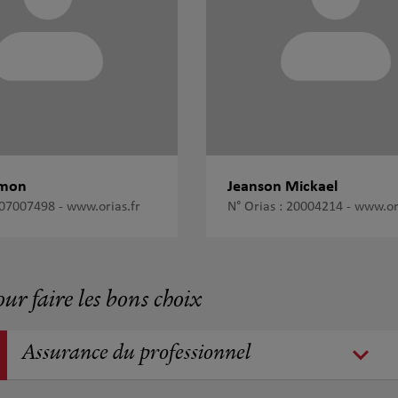
lmon
Jeanson Mickael
: 07007498 -
www.orias.fr
N° Orias : 20004214 -
www.ori
our faire les bons choix
Assurance du professionnel