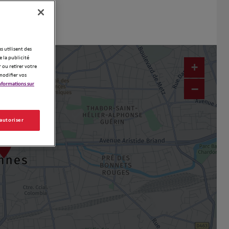
es utilisent des
 la publicité
+
 ou retirer votre
modifier vos
nformations sur
−
 autoriser