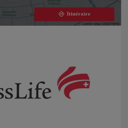
Itinéraire
Leaflet
| Map ©2026
HERE