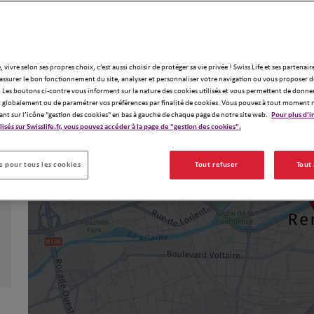
, vivre selon ses propres choix, c’est aussi choisir de protéger sa vie privée ! Swiss Life et ses partenair
assurer le bon fonctionnement du site, analyser et personnaliser votre navigation ou vous proposer de
 Les boutons ci-contre vous informent sur la nature des cookies utilisés et vous permettent de donner
globalement ou de paramétrer vos préférences par finalité de cookies. Vous pouvez à tout moment 
ant sur l’icône "gestion des cookies" en bas à gauche de chaque page de notre site web.
Pour plus d'i
ilisés sur Swisslife.fr, vous pouvez accéder à la page de "gestion des cookies".
 pour tous les cookies
Tout refuser
Tout