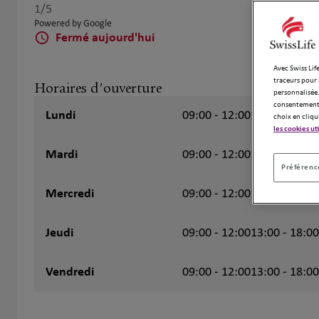
1
/5
Note de 1 sur 5
Powered by Google
Fermé aujourd'hui
Avec Swiss Life
traceurs pour 
Horaires d'ouverture
personnalisée.
consentement 
Lundi
09:00 - 12:00
13:00 - 18:00
choix en cliqu
les cookies ut
Mardi
09:00 - 12:00
13:00 - 18:00
Préférence
Mercredi
09:00 - 12:00
13:00 - 18:00
Jeudi
09:00 - 12:00
13:00 - 18:00
Vendredi
09:00 - 12:00
13:00 - 18:00