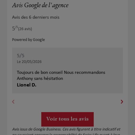
Avis Google de l'agence
Avis des 6 derniers mois
/5
5
Note de 5 sur 5
(26 avis)
Powered by Google
5
/5
5
/
Note de 5 sur 5
Le 20/05/2026
Le 
Toujours de bon conseil Nous recommandons
Exc
Anthony sans hésitation
Ant
Lionel D.
fin
Mar
...A
cha
swi
N'h
Voir tous les avis
Avis issus de Google Business. Ces avis figurent à titre indicatif et