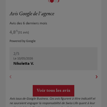
Avis Google de l'agence
Avis des 6 derniers mois
/5
4,8
Note de 4.8 sur 5
(31 avis)
Powered by Google
2
/5
1
/
Note de 2 sur 5
Le 10/05/2026
Le 
Nikoletta V.
P A
Voir tous les avis
Avis issus de Google Business. Ces avis figurent à titre indicatif et
ne sauraient engager la responsabilité de Swiss Life quant à leur