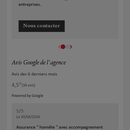
entreprises.
Nous contacter
Avis Google de l'agence
Avis des 6 derniers mois
/5
4,5
Note de 4.5 sur 5
(38 avis)
Powered by Google
5
/5
Note de 5 sur 5
Le 20/04/2026
Assurance " honnête " avec accompagnement