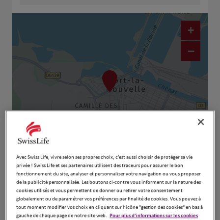
+
−
Naviguer
Itinéraire
Avec Swiss Life, vivre selon ses propres choix, c’est aussi choisir de protéger sa vie
privée ! Swiss Life et ses partenaires utilisent des traceurs pour assurer le bon
Leaflet
| Map ©2026
HERE
fonctionnement du site, analyser et personnaliser votre navigation ou vous proposer
de la publicité personnalisée. Les boutons ci-contre vous informent sur la nature des
cookies utilisés et vous permettent de donner ou retirer votre consentement
globalement ou de paramétrer vos préférences par finalité de cookies. Vous pouvez à
tout moment modifier vos choix en cliquant sur l’icône "gestion des cookies" en bas à
gauche de chaque page de notre site web.
Pour plus d'informations sur les cookies