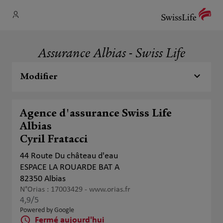
Assurance Albias - Swiss Life
Modifier
Agence d'assurance Swiss Life
Albias
Cyril Fratacci
44 Route Du château d'eau
ESPACE LA ROUARDE BAT A
82350 Albias
N°Orias : 17003429 -
www.orias.fr
4,9
/5
Note de 4.9 sur 5
Powered by Google
Fermé aujourd'hui