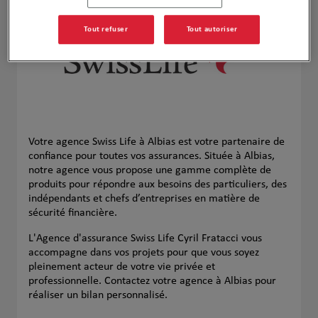
Tout refuser
Tout autoriser
Votre agence Swiss Life à Albias est votre partenaire de
confiance pour toutes vos assurances. Située à Albias,
notre agence vous propose une gamme complète de
produits pour répondre aux besoins des particuliers, des
indépendants et chefs d’entreprises en matière de
sécurité financière.
L'Agence d'assurance Swiss Life Cyril Fratacci vous
accompagne dans vos projets pour que vous soyez
pleinement acteur de votre vie privée et
professionnelle. Contactez votre agence à Albias pour
réaliser un bilan personnalisé.