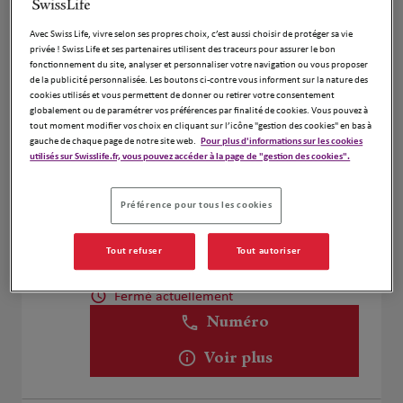
Cyril Fratacci
1
Avec Swiss Life, vivre selon ses propres choix, c’est aussi choisir de protéger sa vie
44 Route Du château d'eau
privée ! Swiss Life et ses partenaires utilisent des traceurs pour assurer le bon
82350 Albias
fonctionnement du site, analyser et personnaliser votre navigation ou vous proposer
Fermé aujourd'hui
de la publicité personnalisée. Les boutons ci-contre vous informent sur la nature des
cookies utilisés et vous permettent de donner ou retirer votre consentement
Ouvert sur rdv 08:00 - 18:00
globalement ou de paramétrer vos préférences par finalité de cookies. Vous pouvez à
Numéro
tout moment modifier vos choix en cliquant sur l’icône "gestion des cookies" en bas à
gauche de chaque page de notre site web.
Pour plus d'informations sur les cookies
utilisés sur Swisslife.fr, vous pouvez accéder à la page de "gestion des cookies".
Voir plus
Préférence pour tous les cookies
Guylène BRUN
2
Tout refuser
Tout autoriser
135 Boulevard Hubert Gouze
82000 Montauban
Fermé actuellement
Numéro
Voir plus