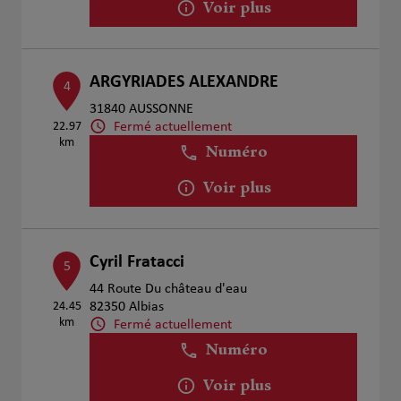
Voir plus
ARGYRIADES ALEXANDRE
4
31840 AUSSONNE
Fermé actuellement
22.97
km
Numéro
Voir plus
Cyril Fratacci
5
44 Route Du château d'eau
24.45
82350 Albias
km
Fermé actuellement
Numéro
Voir plus