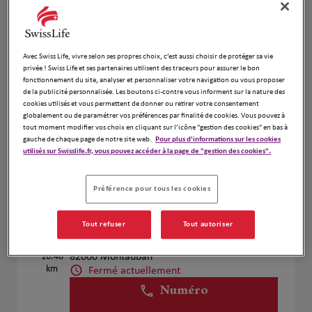
Voir plus
Avec Swiss Life, vivre selon ses propres choix, c’est aussi choisir de protéger sa vie
Guylène BRUN
privée ! Swiss Life et ses partenaires utilisent des traceurs pour assurer le bon
2
fonctionnement du site, analyser et personnaliser votre navigation ou vous proposer
135 Boulevard Hubert Gouze
de la publicité personnalisée. Les boutons ci-contre vous informent sur la nature des
13.49
82000 Montauban
cookies utilisés et vous permettent de donner ou retirer votre consentement
km
Fermé actuellement
globalement ou de paramétrer vos préférences par finalité de cookies. Vous pouvez à
tout moment modifier vos choix en cliquant sur l’icône "gestion des cookies" en bas à
Numéro
gauche de chaque page de notre site web.
Pour plus d'informations sur les cookies
utilisés sur Swisslife.fr, vous pouvez accéder à la page de "gestion des cookies".
Voir plus
Préférence pour tous les cookies
Romain PHILIPPE
Tout refuser
Tout autoriser
3
945 Chemin de Saint Pierre
16.48
82000 Montauban
km
Fermé actuellement
Numéro