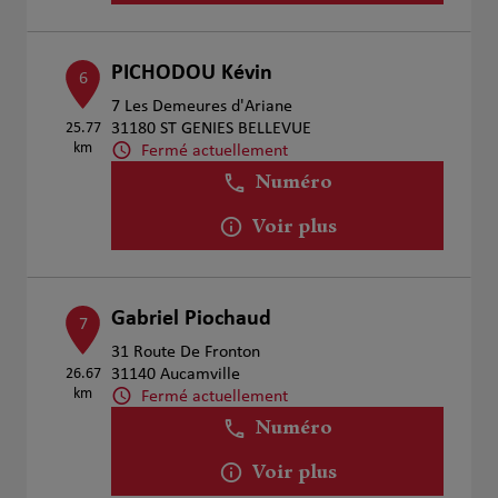
PICHODOU Kévin
6
7 Les Demeures d'Ariane
25.77
31180 ST GENIES BELLEVUE
km
Fermé actuellement
Numéro
Voir plus
Gabriel Piochaud
7
31 Route De Fronton
26.67
31140 Aucamville
km
Fermé actuellement
Numéro
Voir plus