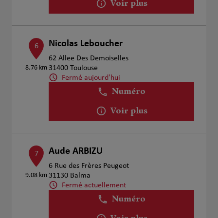
Voir plus
Nicolas Leboucher
6
62 Allee Des Demoiselles
8.76 km
31400 Toulouse
Fermé aujourd'hui
Numéro
Voir plus
Aude ARBIZU
7
6 Rue des Frères Peugeot
9.08 km
31130 Balma
Fermé actuellement
Numéro