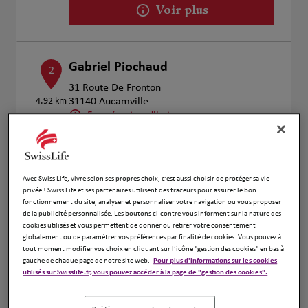
Voir plus
Gabriel Piochaud
2
31 Route De Fronton
4.92 km
31140 Aucamville
Fermé aujourd'hui
Numéro
Voir plus
Avec Swiss Life, vivre selon ses propres choix, c’est aussi choisir de protéger sa vie
privée ! Swiss Life et ses partenaires utilisent des traceurs pour assurer le bon
fonctionnement du site, analyser et personnaliser votre navigation ou vous proposer
de la publicité personnalisée. Les boutons ci-contre vous informent sur la nature des
Pascale TONICELLO et François
3
cookies utilisés et vous permettent de donner ou retirer votre consentement
Xavier SOUQUE
globalement ou de paramétrer vos préférences par finalité de cookies. Vous pouvez à
tout moment modifier vos choix en cliquant sur l’icône "gestion des cookies" en bas à
6.2 km
241 rue Gaston Doumergue
gauche de chaque page de notre site web.
Pour plus d'informations sur les cookies
31170 Tournefeuille
utilisés sur Swisslife.fr, vous pouvez accéder à la page de "gestion des cookies".
Fermé aujourd'hui
Numéro