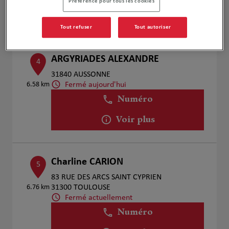
Préférence pour tous les cookies
Voir plus
Tout refuser
Tout autoriser
ARGYRIADES ALEXANDRE
4
31840 AUSSONNE
Fermé aujourd'hui
6.58 km
Numéro
Voir plus
Charline CARION
5
83 RUE DES ARCS SAINT CYPRIEN
6.76 km
31300 TOULOUSE
Fermé actuellement
Numéro