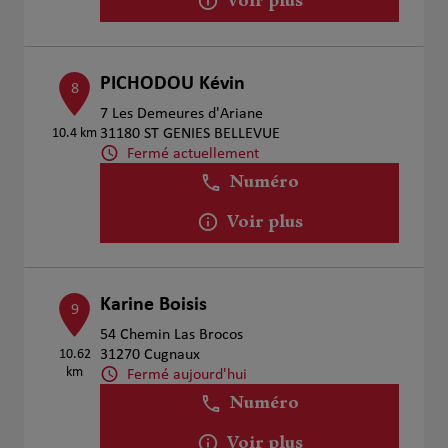
Voir plus
PICHODOU Kévin
8
7 Les Demeures d'Ariane
10.4 km
31180 ST GENIES BELLEVUE
Fermé actuellement
Numéro
Voir plus
Karine Boisis
9
54 Chemin Las Brocos
10.62
31270 Cugnaux
km
Fermé aujourd'hui
Numéro
Voir plus