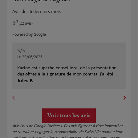
Avis des 6 derniers mois
/5
5
Note de 5 sur 5
(22 avis)
Powered by Google
5
/5
5
/
Note de 5 sur 5
Le 29/06/2026
Le 
Karine est superbe conseillère, de la présentation
Trè
des offres à la signature de mon contrat, j’ai été
Swi
suivi à merveille Je recommande à 200%
Jules P.
bie
Hel
par
pro
pre
ras
cas
Voir tous les avis
Avis issus de Google Business. Ces avis figurent à titre indicatif et
ne sauraient engager la responsabilité de Swiss Life quant à leur
authenticité, vérification et existence de relation commerciale