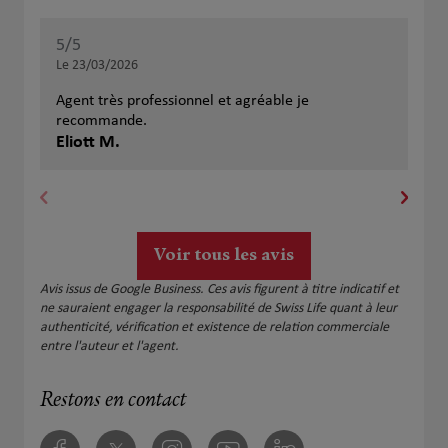
5
/5
5
/
Note de 5 sur 5
Le 23/03/2026
Le 
Agent très professionnel et agréable je
Trè
recommande.
sui
Eliott M.
rec
Ma
Voir tous les avis
Avis issus de Google Business. Ces avis figurent à titre indicatif et
ne sauraient engager la responsabilité de Swiss Life quant à leur
authenticité, vérification et existence de relation commerciale
entre l'auteur et l'agent.
Restons en contact