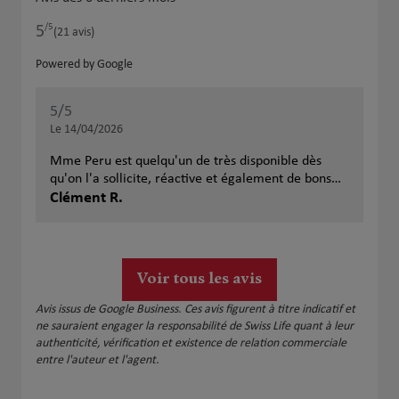
/5
5
Note de 5 sur 5
(21 avis)
Powered by Google
5
/5
Note de 5 sur 5
Le 14/04/2026
Mme Peru est quelqu'un de très disponible dès
qu'on l'a sollicite, réactive et également de bons
conseils. Je recommande sans problème
Clément R.
Voir tous les avis
Avis issus de Google Business. Ces avis figurent à titre indicatif et
ne sauraient engager la responsabilité de Swiss Life quant à leur
authenticité, vérification et existence de relation commerciale
entre l'auteur et l'agent.