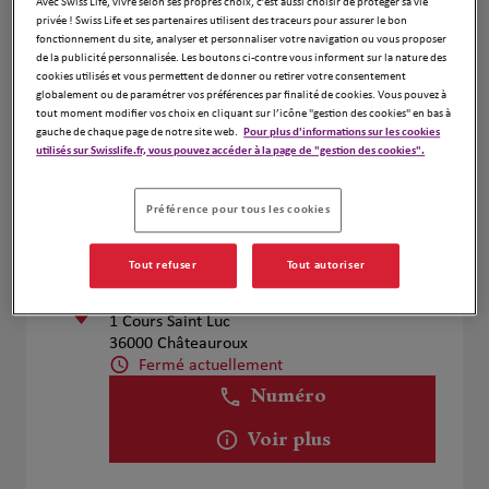
Avec Swiss Life, vivre selon ses propres choix, c’est aussi choisir de protéger sa vie
Arnaud CHARBONNIER et Cyrille
privée ! Swiss Life et ses partenaires utilisent des traceurs pour assurer le bon
1
fonctionnement du site, analyser et personnaliser votre navigation ou vous proposer
DACOURT
de la publicité personnalisée. Les boutons ci-contre vous informent sur la nature des
cookies utilisés et vous permettent de donner ou retirer votre consentement
10 rue du Gatelet Launay
globalement ou de paramétrer vos préférences par finalité de cookies. Vous pouvez à
36600 La Vernelle
tout moment modifier vos choix en cliquant sur l’icône "gestion des cookies" en bas à
Fermé actuellement
gauche de chaque page de notre site web.
Pour plus d'informations sur les cookies
utilisés sur Swisslife.fr, vous pouvez accéder à la page de "gestion des cookies".
Numéro
Voir plus
Préférence pour tous les cookies
Tout refuser
Tout autoriser
Julien Dussault
2
1 Cours Saint Luc
36000 Châteauroux
Fermé actuellement
Numéro
Voir plus