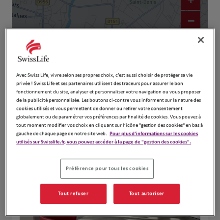
−
Avec Swiss Life, vivre selon ses propres choix, c’est aussi choisir de protéger sa vie
privée ! Swiss Life et ses partenaires utilisent des traceurs pour assurer le bon
fonctionnement du site, analyser et personnaliser votre navigation ou vous proposer
de la publicité personnalisée. Les boutons ci-contre vous informent sur la nature des
cookies utilisés et vous permettent de donner ou retirer votre consentement
globalement ou de paramétrer vos préférences par finalité de cookies. Vous pouvez à
Naviguer
Itinéraire
tout moment modifier vos choix en cliquant sur l’icône "gestion des cookies" en bas à
gauche de chaque page de notre site web.
Pour plus d'informations sur les cookies
Leaflet
| Map ©2026
HERE
utilisés sur Swisslife.fr, vous pouvez accéder à la page de "gestion des cookies".
Préférence pour tous les cookies
Tout refuser
Tout autoriser